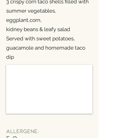
3 crispy corn taco shells filled with
summer vegetables,
eggplant,corn,
kidney beans & leafy salad
Served with sweet potatoes,
guacamole and homemade taco
dip
Allergene: