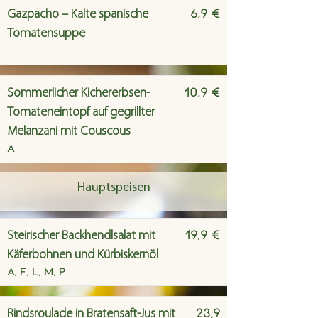
6,9 €
Gazpacho – Kalte spanische
Tomatensuppe
10,9 €
Sommerlicher Kichererbsen-
Tomateneintopf auf gegrillter
Melanzani mit Couscous
A
Hauptspeisen
19,9 €
Steirischer Backhendlsalat mit
Käferbohnen und Kürbiskernöl
A, F, L, M, P
23,9
Rindsroulade in Bratensaft-Jus mit