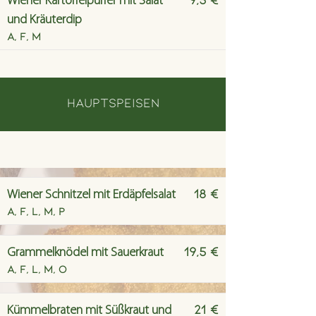
Wiener Kartoffelpuffer mit Salat
und Kräuterdip
A, F, M
Hauptspeisen
18 €
Wiener Schnitzel mit Erdäpfelsalat
A, F, L, M, P
19,5 €
Grammelknödel mit Sauerkraut
A, F, L, M, O
21 €
Kümmelbraten mit Süßkraut und