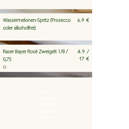
6,9 €
Wassermelonen-Spritz (Prosecco
oder alkoholfrei)
4,9 /
Raser Bayer Rosé Zweigelt 1/8 /
17 €
0,75
O
Specials
Vorspeisen
Hauptspeisen
Desserts
Getränke