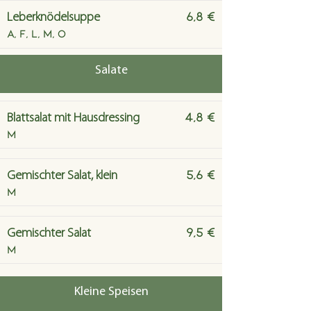
6,8 €
Leberknödelsuppe
A, F, L, M, O
Salate
4,8 €
Blattsalat mit Hausdressing
M
5,6 €
Gemischter Salat, klein
M
9,5 €
Gemischter Salat
M
Kleine Speisen