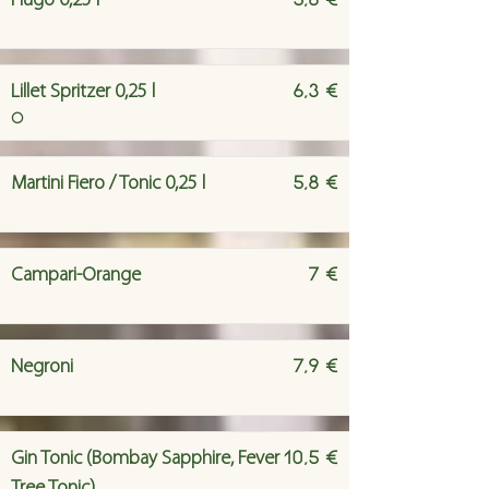
Hugo 0,25 l
6,3 €
Lillet Spritzer 0,25 l
O
5,8 €
Martini Fiero / Tonic 0,25 l
7 €
Campari-Orange
7,9 €
Negroni
10,5 €
Gin Tonic (Bombay Sapphire, Fever
Tree Tonic)