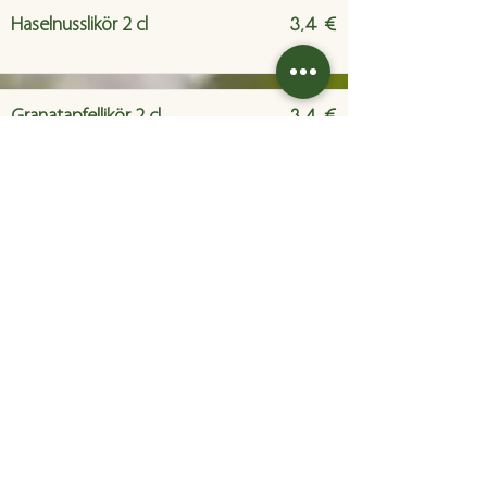
3,4 €
Haselnusslikör 2 cl
3,4 €
Granatapfellikör 2 cl
3,4 €
Marillenlikör 2 cl
3,7 €
Heidelbeerlikör 2 cl
3,7 €
Rum (Legendario Elixir de Cuba) 2
cl