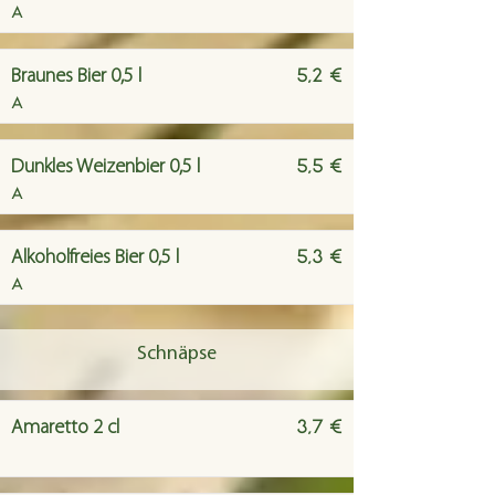
A
5,2 €
Braunes Bier 0,5 l
A
5,5 €
Dunkles Weizenbier 0,5 l
A
5,3 €
Alkoholfreies Bier 0,5 l
A
Schnäpse
3,7 €
Amaretto 2 cl