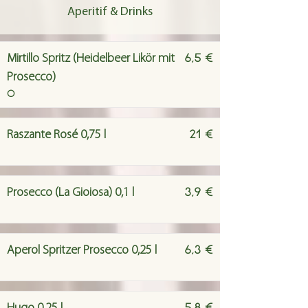
Aperitif & Drinks
6,5 €
Mirtillo Spritz (Heidelbeer Likör mit
Prosecco)
O
21 €
Raszante Rosé 0,75 l
3,9 €
Prosecco (La Gioiosa) 0,1 l
6,3 €
Aperol Spritzer Prosecco 0,25 l
5,8 €