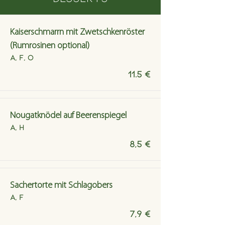
Kaiserschmarrn mit Zwetschkenröster
(Rumrosinen optional)
A, F, O
11.5 €
Nougatknödel auf Beerenspiegel
A, H
8,5 €
Sachertorte mit Schlagobers
A, F
7,9 €