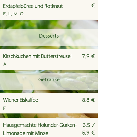
€
Erdäpfelpüree und Rotkraut
F, L, M, O
Desserts
7,9 €
Kirschkuchen mit Butterstreusel
A
Getränke
8,8 €
Wiener Eiskaffee
F
3,5 /
Hausgemachte Holunder-Gurken-
5,9 €
Limonade mit Minze