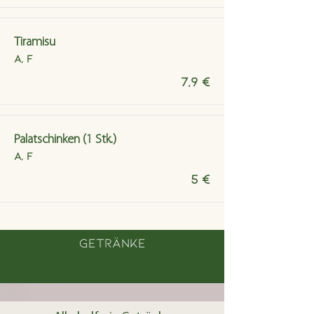
Tiramisu
A, F
7,9 €
Palatschinken (1 Stk.)
A, F
5 €
Getränke