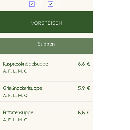
vorspeisen
Suppen
6,6 €
Kaspressknödelsuppe
A, F, L, M, O
5,9 €
Grießnockerlsuppe
A, F, L, M, O
5,5 €
Frittatensuppe
A, F, L, M, O