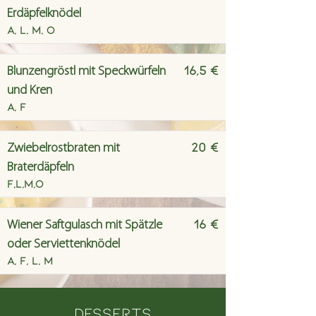
Erdäpfelknödel
A, L, M, O
16,5 €
Blunzengröstl mit Speckwürfeln
und Kren
A, F
20 €
Zwiebelrostbraten mit
Braterdäpfeln
F,L,M,O
16 €
Wiener Saftgulasch mit Spätzle
oder Serviettenknödel
A, F, L, M
Desserts