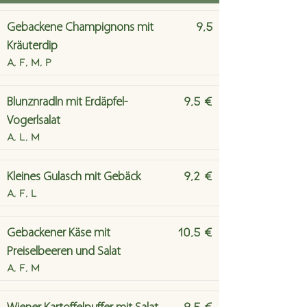
9,5
Gebackene Champignons mit
Kräuterdip
A, F, M, P
9,5 €
Blunznradln mit Erdäpfel-
Vogerlsalat
A, L, M
9,2 €
Kleines Gulasch mit Gebäck
A, F, L
10,5 €
Gebackener Käse mit
Preiselbeeren und Salat
A, F, M
9,5 €