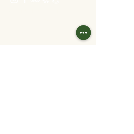
Öffnungszeiten
Dienstag bis Freitag 16:00 bis 22:30
Samstag 11:30 bis 22:30
Sonntag 11:30 bis 20:30
warme Küche: bis 1 Stunde vor Ende
Kontakt
info@velani.at
+43 1 810 6042
Links
Jobs
Partner/
Kooperationen
Tisch reservieren
Online bestellen
Gutschein kaufen