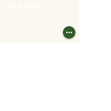
Öffnungszeiten
Dienstag bis Freitag 16:00 bis 22:30
Samstag 11:30 bis 22:30
Sonntag 11:30 bis 20:30
warme Küche: bis 1 Stunde vor Ende
Kontakt
info@velani.at
+43 1 810 6042
Links
Jobs
Partner/
Kooperationen
Tisch reservieren
Online bestellen
Gutschein kaufen