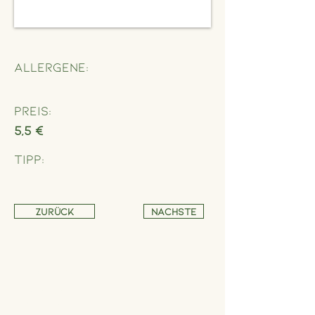
Allergene:
Preis:
5,5 €
Tipp:
Zurück
Nächste
Adresse
Schönbrunner Straße 235,
1120 Wien