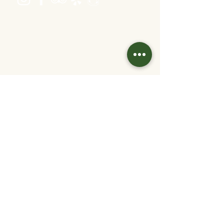
Öffnungszeiten
Dienstag bis Freitag 16:00 bis 22:30
Samstag 11:30 bis 22:30
Sonntag 11:30 bis 20:30
warme Küche: bis 1 Stunde vor Ende
Kontakt
info@velani.at
+43 1 810 6042
Links
Jobs
Partner/
Kooperationen
Tisch reservieren
Online bestellen
Gutschein kaufen