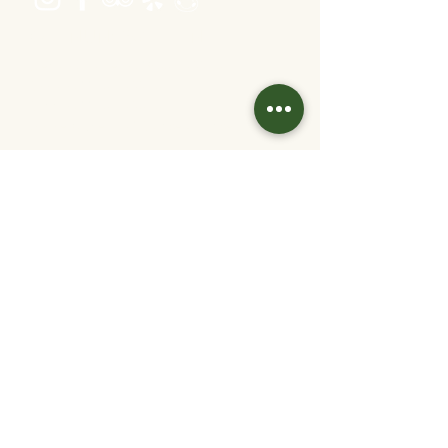
Öffnungszeiten
Dienstag bis Freitag 16:00 bis 22:30
Samstag 11:30 bis 22:30
Sonntag 11:30 bis 20:30
warme Küche: bis 1 Stunde vor Ende
Kontakt
info@velani.at
+43 1 810 6042
Links
Jobs
Partner/
Kooperationen
Tisch reservieren
Online bestellen
Gutschein kaufen