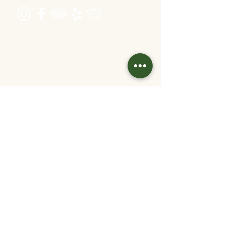
Öffnungszeiten
Dienstag bis Freitag 16:00 bis 22:30
Samstag 11:30 bis 22:30
Sonntag 11:30 bis 20:30
warme Küche: bis 1 Stunde vor Ende
Kontakt
info@velani.at
+43 1 810 6042
Links
Jobs
Partner/
Kooperationen
Tisch reservieren
Online bestellen
Gutschein kaufen