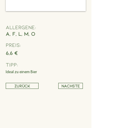
Allergene:
A, F, L, M, O
Preis:
6,6 €
Tipp:
Ideal zu einem Bier
Zurück
Nächste
Adresse
Schönbrunner Straße 235,
1120 Wien