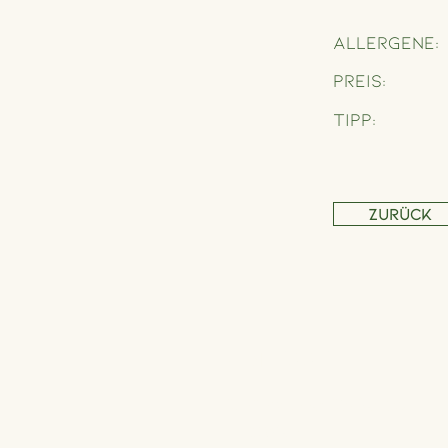
Allergene:
Preis:
Tipp:
Zurück
Adresse
Schönbrunner Straße 235,
1120 Wien