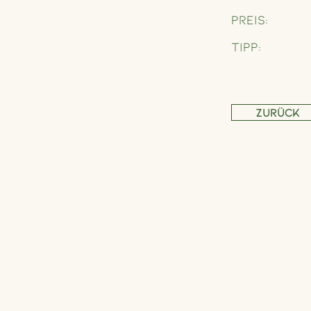
Preis:
Tipp:
Zurück
Adresse
Schönbrunner Straße 235,
1120 Wien