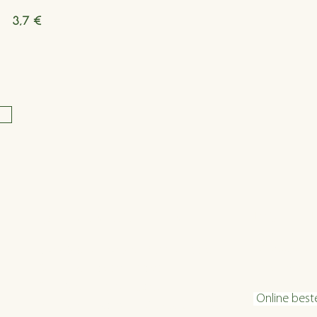
3,7 €
Öffnungszeiten
Konta
Dienstag bis Freitag 16:00 bis 22:30
info@velani.
Samstag 11:30 bis 22:30
+43 1 810 6
Sonntag 11:30 bis 20:30
Online best
warme Küche: bis 1 Stunde vor Ende