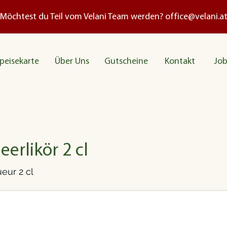
Möchtest du Teil vom Velani Team werden?
office@velani.a
peisekarte
Über Uns
Gutscheine
Kontakt
Job
erlikör 2 cl
ueur 2 cl