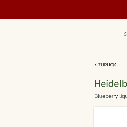
S
< Zurück
Heidelbe
Blueberry liq