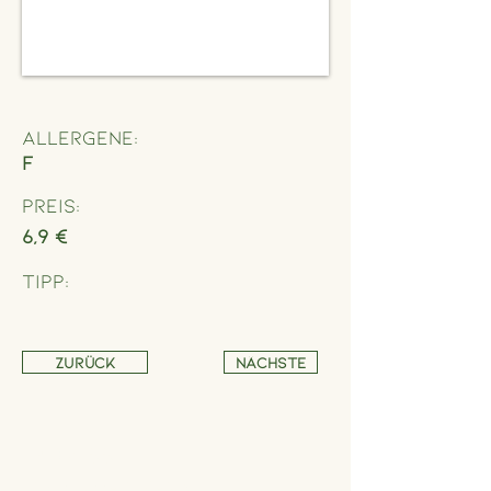
Allergene:
F
Preis:
6,9 €
Tipp:
Zurück
Nächste
Adresse
Schönbrunner Straße 235,