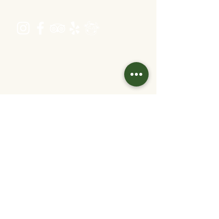
1120 Wien
Öffnungszeiten
Dienstag bis Freitag 16:00 bis 22:30
Samstag 11:30 bis 22:30
Sonntag 11:30 bis 20:30
warme Küche: bis 1 Stunde vor Ende
Kontakt
info@velani.at
+43 1 810 6042
Links
Jobs
Partner/
Kooperationen
Tisch reservieren
Online bestellen