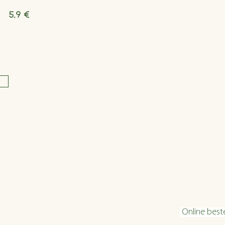
5,9 €
Öffnungszeiten
Konta
Dienstag bis Freitag 16:00 bis 22:30
info@velani.
Samstag 11:30 bis 22:30
+43 1 810 6
Sonntag 11:30 bis 20:30
Online best
warme Küche: bis 1 Stunde vor Ende