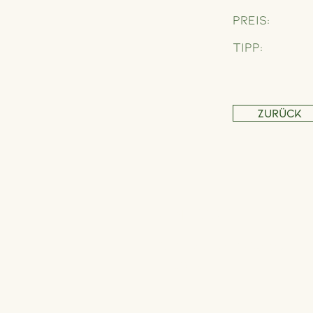
Preis:
Tipp:
Zurück
Adresse
Schönbrunner Straße 235,
1120 Wien