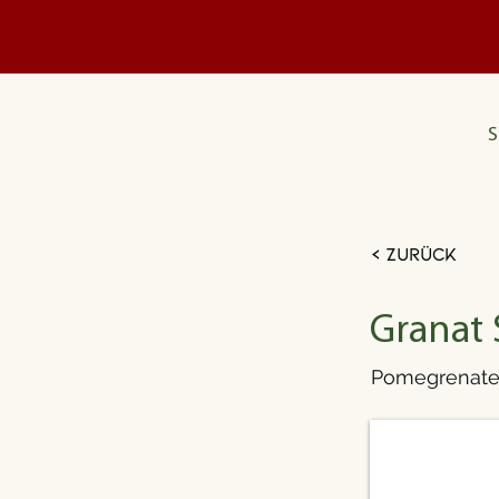
S
< Zurück
Granat 
Pomegrenate 