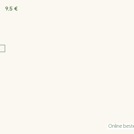
9,5 €
Öffnungszeiten
Konta
Dienstag bis Freitag 16:00 bis 22:30
info@velani.
Samstag 11:30 bis 22:30
+43 1 810 6
Sonntag 11:30 bis 20:30
Online best
warme Küche: bis 1 Stunde vor Ende