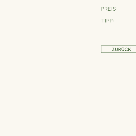
Preis:
Tipp:
Zurück
Adresse
Schönbrunner Straße 235,
1120 Wien