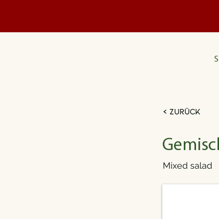
S
< Zurück
Gemisch
Mixed salad