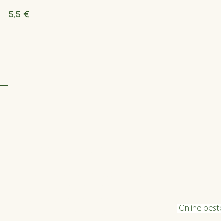
5,5 €
Öffnungszeiten
Konta
Dienstag bis Freitag 16:00 bis 22:30
info@velani.
Samstag 11:30 bis 22:30
+43 1 810 6
Sonntag 11:30 bis 20:30
Online best
warme Küche: bis 1 Stunde vor Ende