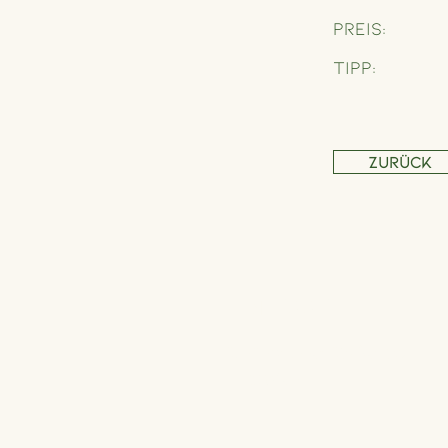
Preis:
Tipp:
Zurück
Adresse
Schönbrunner Straße 235,
1120 Wien