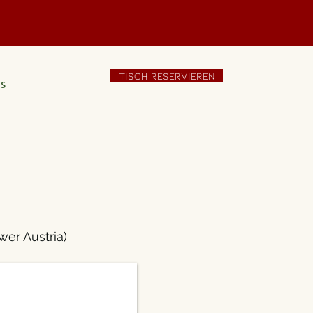
t
TISCH RESERVIEREN
s
er Austria)