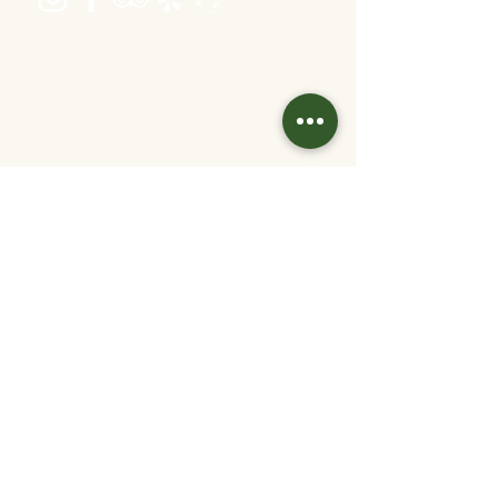
Öffnungszeiten
Dienstag bis Freitag 16:00 bis 22:30
Samstag 11:30 bis 22:30
Sonntag 11:30 bis 20:30
warme Küche: bis 1 Stunde vor Ende
Kontakt
info@velani.at
+43 1 810 6042
Links
Jobs
Partner/
Kooperationen
Tisch reservieren
Online bestellen
Gutschein kaufen