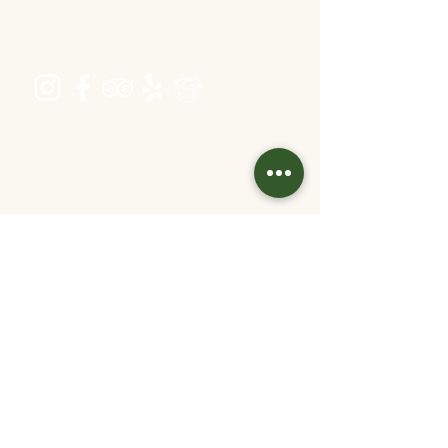
Schönbrunner Straße 235,
1120 Wien
Öffnungszeiten
Dienstag bis Freitag 16:00 bis 22:30
Samstag 11:30 bis 22:30
Sonntag 11:30 bis 20:30
warme Küche: bis 1 Stunde vor Ende
Kontakt
info@velani.at
+43 1 810 6042
Links
Jobs
Partner/
Kooperationen
Tisch reservieren