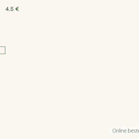
4,5 €
Öffnungszeiten
Konta
Dienstag bis Freitag 16:00 bis 22:30
info@velani.
Samstag 11:30 bis 22:30
+43 1 810 6
Sonntag 11:30 bis 20:30
Online best
warme Küche: bis 1 Stunde vor Ende