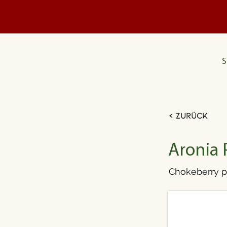
S
< Zurück
Aronia 
Chokeberry p