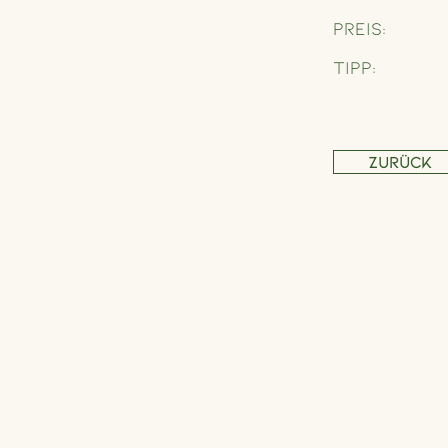
Preis:
Tipp:
Zurück
Adresse
Schönbrunner Straße 235,
1120 Wien