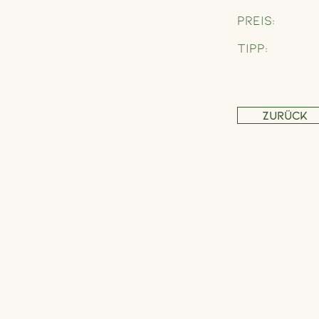
Preis:
Tipp:
Zurück
Adresse
Schönbrunner Straße 235,
1120 Wien