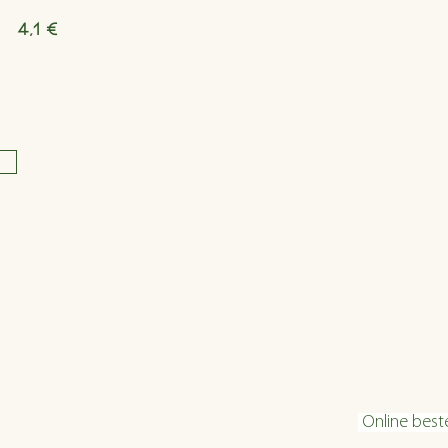
4,1 €
Öffnungszeiten
Konta
Dienstag bis Freitag 16:00 bis 22:30
info@velani.
Samstag 11:30 bis 22:30
+43 1 810 6
Sonntag 11:30 bis 20:30
Online best
warme Küche: bis 1 Stunde vor Ende