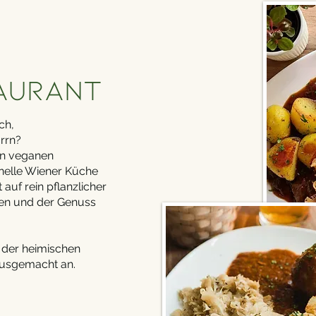
taurant
ch,
rrn?
in veganen
ionelle Wiener Küche
uf rein pflanzlicher
isen und der Genuss
r der heimischen
ausgemacht an.