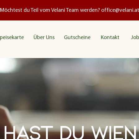
Möchtest du Teil vom Velani Team werden?
office@velani.a
peisekarte
Über Uns
Gutscheine
Kontakt
Job
Hast du Wien