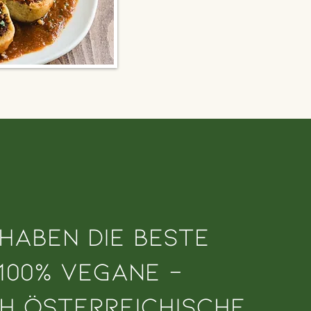
 haben die beste
 100% vegane -
h österreichische