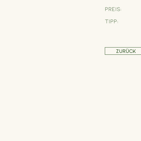
Preis:
Tipp:
Zurück
Address
Schönbrunner Straße 235,
1120 Wien