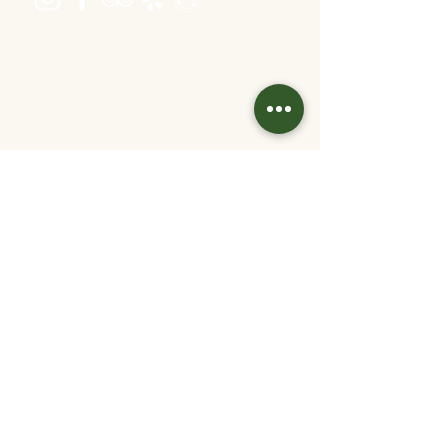
Öffnungszeiten
Dienstag bis Freitag 16:00 bis 22:30
Samstag 11:30 bis 22:30
Sonntag 11:30 bis 20:30
warme Küche: bis 1 Stunde vor Ende
Kontakt
info@velani.at
+43 1 810 6042
Links
Jobs
Partner/
Kooperationen
Tisch reservieren
Online bestellen
Gutschein kaufen