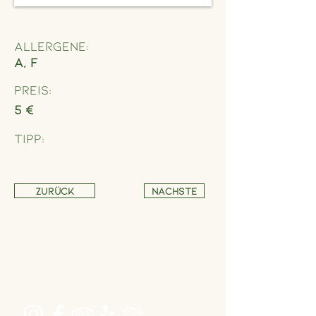
Allergene:
A, F
Preis:
5 €
Tipp:
Zurück
Nächste
Adresse
Schönbrunner Straße 235,
1120 Wien